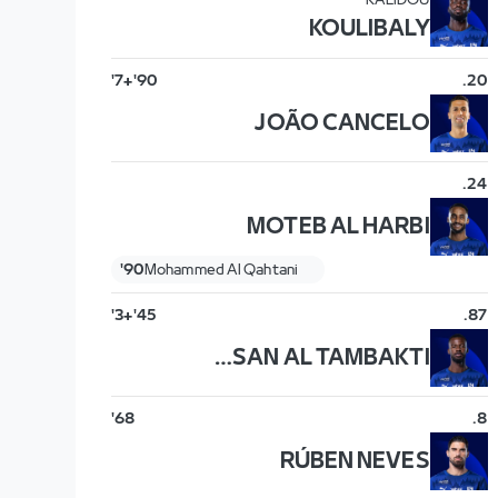
KALIDOU
KOULIBALY
90'+7'
.
20
JOÃO CANCELO
.
24
MOTEB AL HARBI
90'
Mohammed Al Qahtani
45'+3'
.
87
HASSAN AL TAMBAKTI
68'
.
8
RÚBEN NEVES