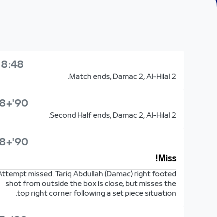
18:48
Match ends, Damac 2, Al-Hilal 2.
90'+8'
Second Half ends, Damac 2, Al-Hilal 2.
90'+8'
Miss!
Attempt missed. Tariq Abdullah (Damac) right footed
shot from outside the box is close, but misses the
top right corner following a set piece situation.