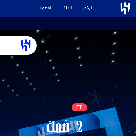
المتجر
التذاكر
العضويات
FT
2
ضمك