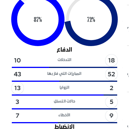
87
%
72
%
الدفاع
18
10
التدخلات
52
43
المبارزات التي فاز بها
13
2
الزوايا
5
3
حالات التسلل
9
7
الأخطاء
الإنضباط