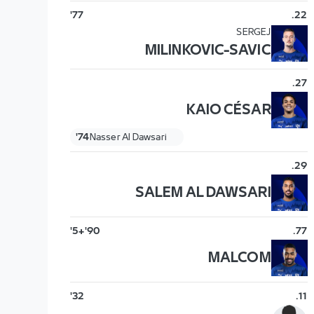
77'
.
22
SERGEJ
MILINKOVIC-SAVIC
.
27
KAIO CÉSAR
74'
Nasser Al Dawsari
.
29
SALEM AL DAWSARI
90'+5'
.
77
MALCOM
32'
.
11