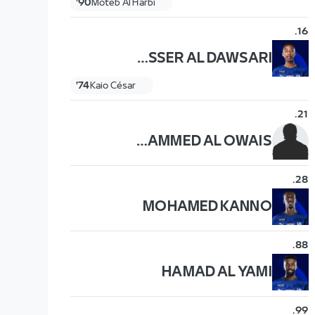
90'
Moteb Al Harbi
.
16
NASSER AL DAWSARI
74'
Kaio César
.
21
MOHAMMED AL OWAIS
.
28
MOHAMED KANNO
.
88
HAMAD AL YAMI
.
99