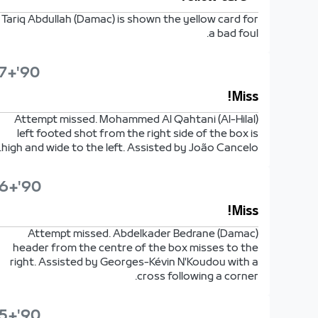
Tariq Abdullah (Damac) is shown the yellow card for
a bad foul.
90'+7'
Miss!
Attempt missed. Mohammed Al Qahtani (Al-Hilal)
left footed shot from the right side of the box is
high and wide to the left. Assisted by João Cancelo.
90'+6'
Miss!
Attempt missed. Abdelkader Bedrane (Damac)
header from the centre of the box misses to the
right. Assisted by Georges-Kévin N'Koudou with a
cross following a corner.
90'+5'