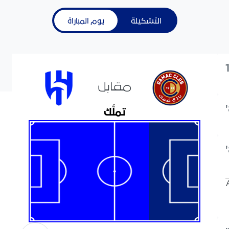
التشكيلة
يوم المباراة
مقابل
تملُّك