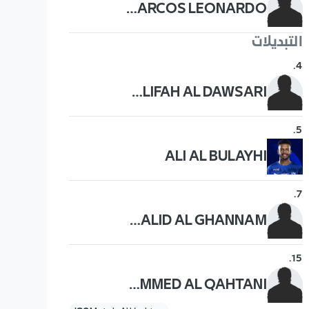
MARCOS LEONARDO
التبديلات
.
4
KHALIFAH AL DAWSARI
.
5
ALI AL BULAYHI
.
7
KHALID AL GHANNAM
.
15
MOHAMMED AL QAHTANI