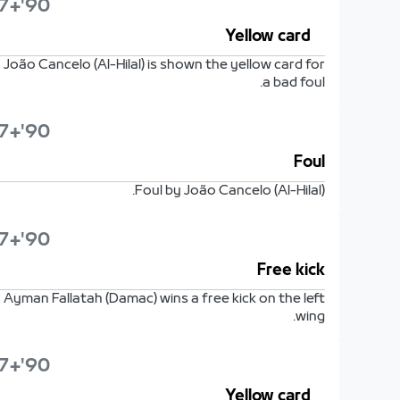
90'+7'
Yellow card
João Cancelo (Al-Hilal) is shown the yellow card for
a bad foul.
90'+7'
Foul
Foul by João Cancelo (Al-Hilal).
90'+7'
Free kick
Ayman Fallatah (Damac) wins a free kick on the left
wing.
90'+7'
Yellow card