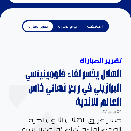
التشكيلة
يوم المباراة
تقرير المباراة
تقرير المباراة
الهلال يخسر لقاء فلومينينسي
البرازيلي في ربع نهائي كأس
العالم للأندية
04 يوليو '25
خسر فريق الهلال الأول لكرة
القدم لقاءه أمام "فلومينينسي