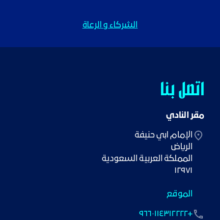
الشركاء و الرعاة
اتصل بنا
مقر النادي
١٢٩٧١
الموقع
+٩٦٦٠١١٤٣١٢٢٢٢