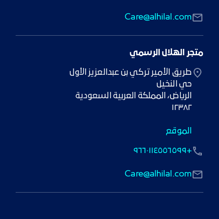
Care@alhilal.com
متجر الهلال الرسمي
١٢٣٨٢
الموقع
+٩٦٦٠١١٤٥٥٦٥٩٩
Care@alhilal.com