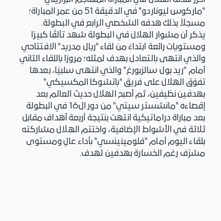
"ماركوس ليوناردو" في الدقيقة 51 من عمر المباراة؛
مسجلاً بذلك هدفه الشخصي الرابع في البطولة.
يذكر أن مشوار الهلال في البطولة شهد تألقًا كبيرًا
ومستويات رائعة ابتداءً من لقاء "ريال مدريد" الافتتاحي
والذي انتهى بالتعادل بهدف لمثله؛ مرورًا باللقاء الثاني
أمام "ريد بول سالزبورغ" والذي انتهى سلبيًا، بعدها
تفوّق الهلال على فريق "باتشوكا المكسيكي"
بهدفين نظيفين، ثم أصبح الهلال حديث العالم بعد
إقصاءه "مانشستر سيتي" من دور ال16 في البطولة
بعد مباراة دراماتيكية انتهت بنتيجة أربعة أهداف مقابل
ثلاثة في الأشواط الإضافية، واختتم الهلال مشاركته
بلقاء اليوم أمام "فلومينينسي" بأداء عالٍ ومستوى
مشرّف رغم الخسارة بهدفين لهدف.