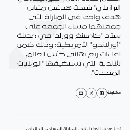
البرازيلي" بنتيجة هدفين مقابل
هدف واحد، في المباراة التي
جمعتهما مساء الجمعة على
ستاد "كامبينغ وورلد" في مدينة
"أورلاندو" الأمريكية؛ وذلك ضمن
لقاءات ربع نهائي كأس العالم
للأندية التي تستضيفها "الولايات
المتحدة".
مشاركة
أحرز هدف الهلال في المباراة المهاجم البرازيلي