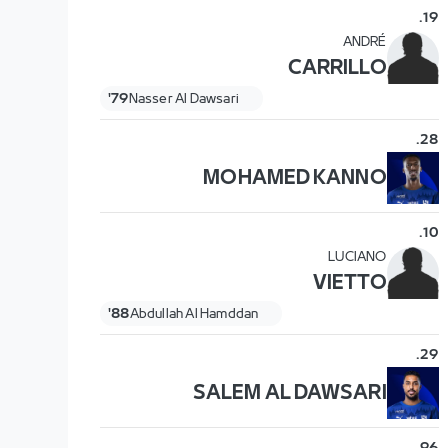
.
19
ANDRÉ
CARRILLO
79'
Nasser Al Dawsari
.
28
MOHAMED KANNO
.
10
LUCIANO
VIETTO
88'
Abdullah Al Hamddan
.
29
SALEM AL DAWSARI