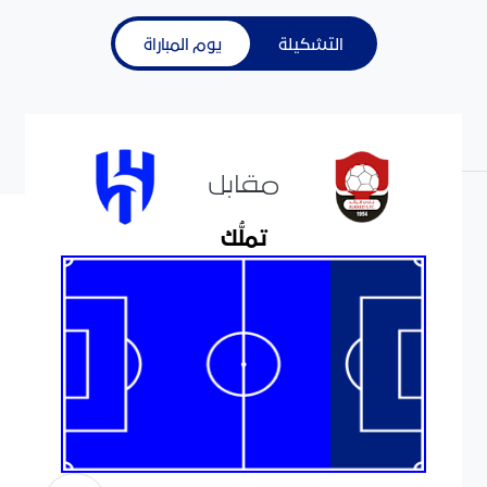
التشكيلة
يوم المباراة
مقابل
تملُّك