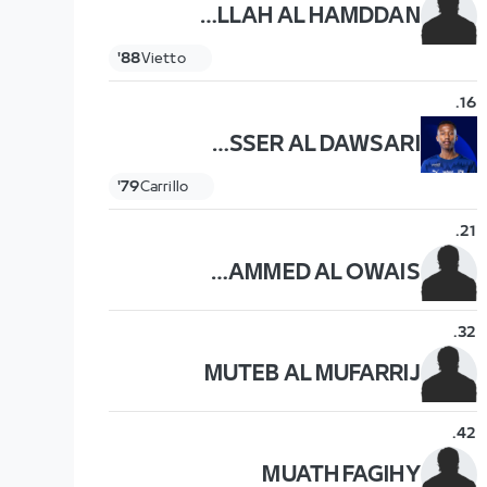
ABDULLAH AL HAMDDAN
88'
Vietto
.
16
NASSER AL DAWSARI
79'
Carrillo
.
21
MOHAMMED AL OWAIS
.
32
MUTEB AL MUFARRIJ
.
42
MUATH FAGIHY