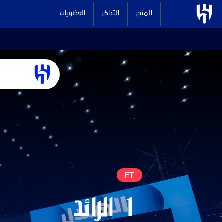
المتجر
التذاكر
العضويات
FT
1
الرائد