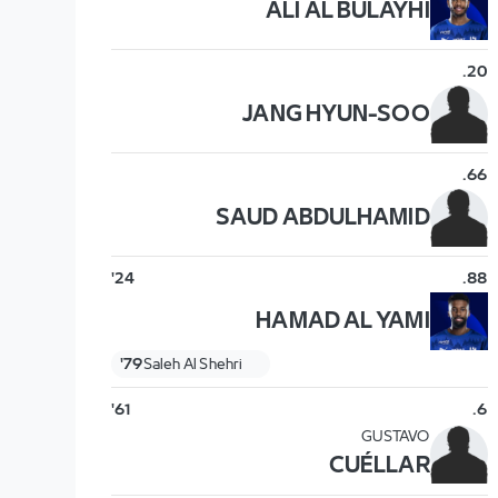
ALI AL BULAYHI
.
20
JANG HYUN-SOO
.
66
SAUD ABDULHAMID
24'
.
88
HAMAD AL YAMI
79'
Saleh Al Shehri
61'
.
6
GUSTAVO
CUÉLLAR