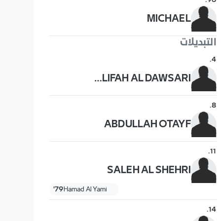
.
96
MICHAEL
التبديلات
.
4
KHALIFAH AL DAWSARI
.
8
ABDULLAH OTAYF
.
11
SALEH AL SHEHRI
79'
Hamad Al Yami
.
14