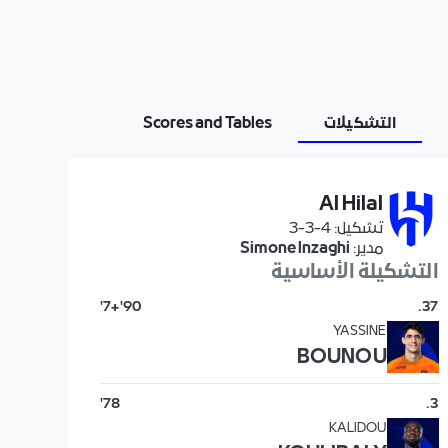
التشكيلات
Scores and Tables
Al Hilal
تشكيل
:
4-3-3
مدير
:
Simone Inzaghi
التشكيلة الأساسية
90'+7'
.
37
YASSINE
BOUNOU
78'
.
3
KALIDOU