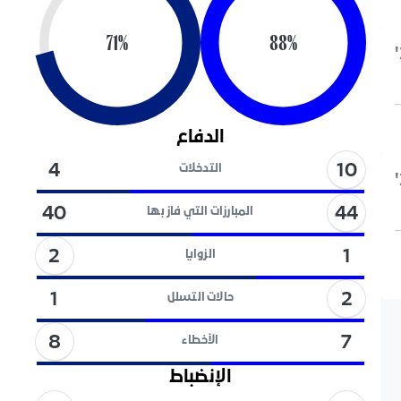
71
%
88
%
الدفاع
10
4
التدخلات
44
40
المبارزات التي فاز بها
2
1
الزوايا
2
1
حالات التسلل
8
7
الأخطاء
الإنضباط