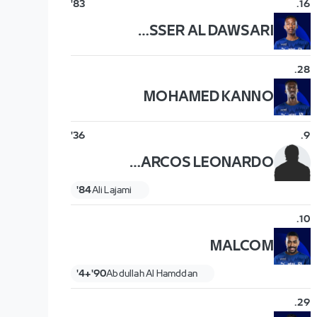
83'
.
16
NASSER AL DAWSARI
.
28
MOHAMED KANNO
36'
.
9
MARCOS LEONARDO
84'
Ali Lajami
.
10
MALCOM
90'+4'
Abdullah Al Hamddan
.
29