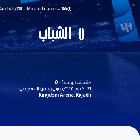
Koulibaly
78'
Marcos Leonardo
36'
الشباب
0
منتصف الوقت
1
-
0
31 أكتوبر '25
/
دوري روشن السعودي
Kingdom Arena, Riyadh