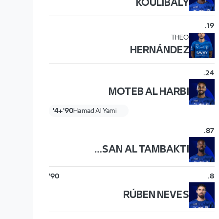
KOULIBALY
.
19
THEO
HERNÁNDEZ
.
24
MOTEB AL HARBI
90'+4'
Hamad Al Yami
.
87
HASSAN AL TAMBAKTI
90'
.
8
RÚBEN NEVES