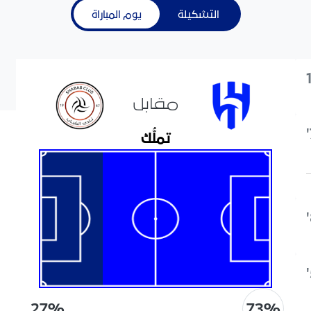
التشكيلة
يوم المباراة
مقابل
تملُّك
73
%
27
%