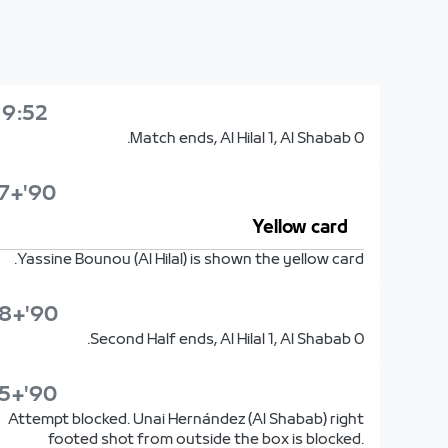
19:52
Match ends, Al Hilal 1, Al Shabab 0.
90'+7'
Yellow card
Yassine Bounou (Al Hilal) is shown the yellow card.
90'+8'
Second Half ends, Al Hilal 1, Al Shabab 0.
90'+5'
Attempt blocked. Unai Hernández (Al Shabab) right
footed shot from outside the box is blocked.