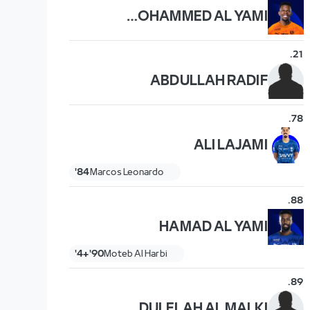
MOHAMMED AL YAMI
.
21
ABDULLAH RADIF
.
78
ALI LAJAMI
84'
Marcos Leonardo
.
88
HAMAD AL YAMI
90'+4'
Moteb Al Harbi
.
89
ABDULELAH AL MALKI