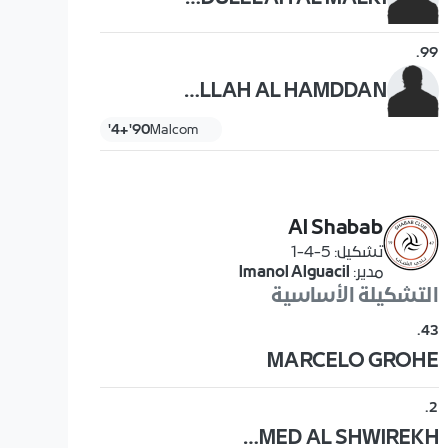
.
99
ABDULLAH AL HAMDDAN
90'+4'
Malcom
Al Shabab
تشكيل
:
5-4-1
مدير
:
Imanol Alguacil
التشكيلة الأساسية
.
43
MARCELO GROHE
.
2
MOHAMMED AL SHWIREKH