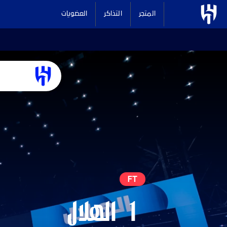
المتجر
التذاكر
العضويات
FT
1
الهلال