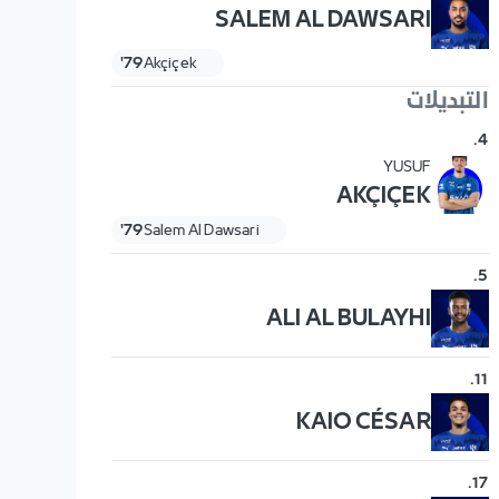
SALEM AL DAWSARI
79'
Akçiçek
التبديلات
.
4
YUSUF
AKÇIÇEK
79'
Salem Al Dawsari
.
5
ALI AL BULAYHI
.
11
KAIO CÉSAR
.
17